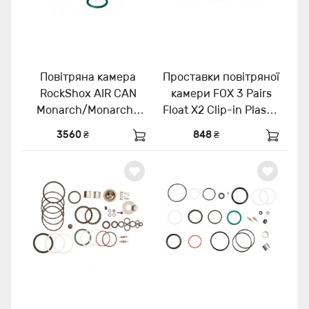
Повітряна камера
Проставки повітряної
RockShox AIR CAN
камери FOX 3 Pairs
Monarch/Monarch+
Float X2 Clip-in Plastic
11-13, 165X38
0.25in
3560 ₴
848 ₴
-11.4115.106.020