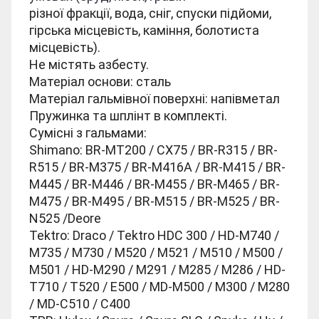
різної фракції, вода, сніг, спуски підйоми,
гірська місцевість, каміння, болотиста
місцевість).
Не містять азбесту.
Матеріал основи: сталь
Матеріал гальмівної поверхні: напівметал
Пружинка та шплінт в комплекті.
Сумісні з гальмами:
Shimano: BR-MT200 / CX75 / BR-R315 / BR-
R515 / BR-M375 / BR-M416A / BR-M415 / BR-
M445 / BR-M446 / BR-M455 / BR-M465 / BR-
M475 / BR-M495 / BR-M515 / BR-M525 / BR-
N525 /Deore
Tektro: Draco / Tektro HDC 300 / HD-M740 /
M735 / M730 / M520 / M521 / M510 / M500 /
M501 / HD-M290 / M291 / M285 / M286 / HD-
T710 / T520 / E500 / MD-M500 / M300 / M280
/ MD-C510 / C400