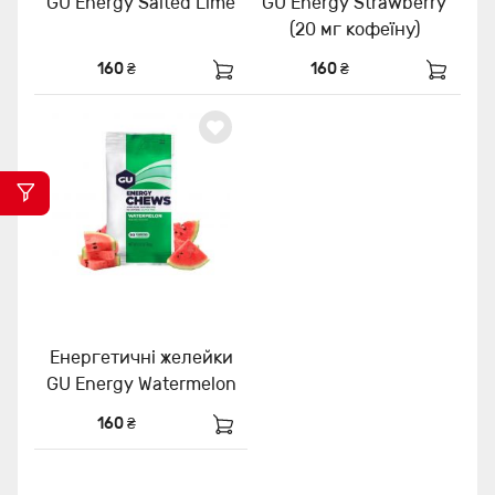
GU Energy Salted Lime
GU Energy Strawberry
(20 мг кофеїну)
160 ₴
160 ₴
Енергетичні желейки
GU Energy Watermelon
160 ₴