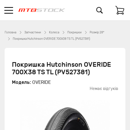
Головна
Запчастини
Колеса
Покришки
Розмір 28*
Покришка Hutchinson OVERIDE 700X38 TS TL (PV527381)
Покришка Hutchinson OVERIDE
700X38 TS TL (PV527381)
Модель:
OVERIDE
Немає відгуків