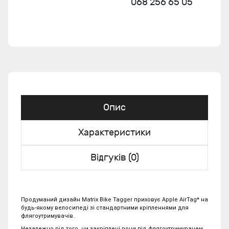
068 256 65 05
Опис
Характеристики
Відгуків (0)
Продуманий дизайн Matrix Bike Tagger приховує Apple AirTag* на
будь-якому велосипеді зі стандартними кріпленнями для
флягоутримувачів.
Незалежно від того, чи закріплені вони під флягоутримувачем