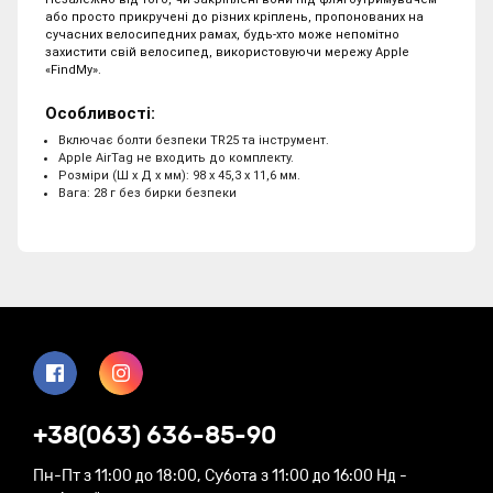
або просто прикручені до різних кріплень, пропонованих на
сучасних велосипедних рамах, будь-хто може непомітно
захистити свій велосипед, використовуючи мережу Apple
«FindMy».
Особливості:
Включає болти безпеки TR25 та інструмент.
Apple AirTag не входить до комплекту.
Розміри (Ш х Д х мм): 98 x 45,3 x 11,6 мм.
Вага: 28 г без бирки безпеки
+38(063) 636-85-90
Пн-Пт з 11:00 до 18:00, Субота з 11:00 до 16:00 Нд -