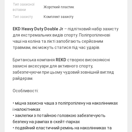
Тип захисної
Жорсткий пластик
вставки
Тип захисту
Комплект захисту
EKD
Heavy
Duty
Double
Jr
– підлітковий набір захисту
для екстремальних видів спорту. Поліпропіленові
чаші на коліна та лікті запобігають серйозним
травмам, які можуть статися під час ударів.
Британська компанія
REKD
створює високоякісні
захисні аксесуари для активного спорту,
забезпечуючи при цьому чудовий зовнішній вигляд
райдерам.
Особливості:
• міцна захисна чаша з поліпропілену на наколінниках
і налокітниках
• заклепки з потайною головкою забезпечують
безпеку на рампах в скейт-парках
• подвійний еластичний ремінь на наколінниках та