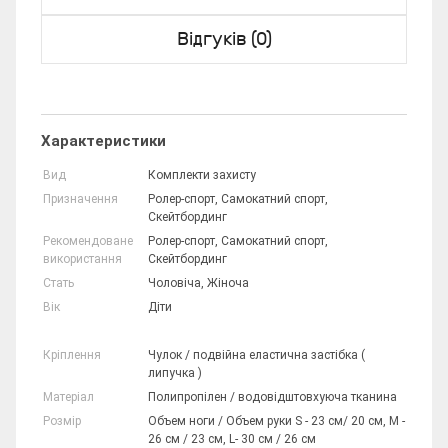
Відгуків (0)
Характеристики
Вид
Комплекти захисту
Призначення
Ролер-спорт, Самокатний спорт,
Скейтбординг
Рекомендоване
Ролер-спорт, Самокатний спорт,
використання
Скейтбординг
Стать
Чоловіча, Жіноча
Вік
Діти
Кріплення
Чулок / подвійна еластична застібка (
липучка )
Матеріал
Полипропілен / водовідштовхуюча тканина
Розмір
Объем ноги / Объем руки S - 23 см/ 20 см, M -
26 см / 23 см, L- 30 см / 26 см