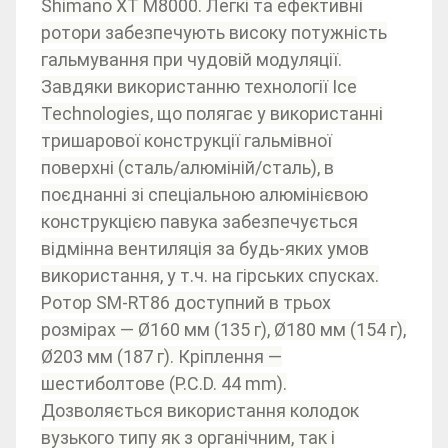
Shimano XT M8000. Легкі та ефективні
ротори забезпечують високу потужність
гальмування при чудовій модуляції.
Завдяки використанню технології Ice
Technologies, що полягає у використанні
тришарової конструкції гальмівної
поверхні (сталь/алюміній/сталь), в
поєднанні зі спеціальною алюмінієвою
конструкцією павука забезпечується
відмінна вентиляція за будь-яких умов
використання, у т.ч. на гірських спусках.
Ротор SM-RT86 доступний в трьох
розмірах — Ø160 мм (135 г), Ø180 мм (154 г),
Ø203 мм (187 г). Кріплення —
шестиболтове (P.C.D. 44 mm).
Дозволяється використання колодок
вузького типу як з органічним, так і