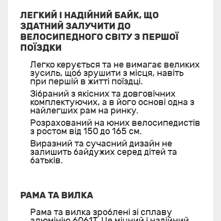
ЛЕГКИЙ І НАДІЙНИЙ БАЙК, ЩО
ЗДАТНИЙ ЗАЛУЧИТИ ДО
ВЕЛОСИПЕДНОГО СВІТУ З ПЕРШОЇ
ПОЇЗДКИ
Легко керується та не вимагає великих
зусиль, щоб зрушити з місця, навіть
при першій в житті поїздці.
Зібраний з якісних та довговічних
комплектуючих, а в його основі одна з
найлегших рам на ринку.
Розрахований на юних велосипедистів
з ростом від 150 до 165 см.
Виразний та сучасний дизайн не
залишить байдужих серед дітей та
батьків.
РАМА ТА ВИЛКА
Рама та вилка зроблені зі сплаву
алюмінію 6061T. Це міцний і надійний