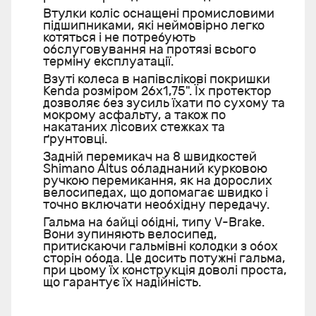
Втулки коліс оснащені промисловими
підшипниками, які неймовірно легко
котяться і не потребують
обслуговування на протязі всього
терміну експлуатації.
Взуті колеса в напівслікові покришки
Kenda розміром 26х1,75". Їх протектор
дозволяє без зусиль їхати по сухому та
мокрому асфальту, а також по
накатаних лісових стежках та
ґрунтовці.
Задній перемикач на 8 швидкостей
Shimano Altus обладнаний курковою
ручкою перемикання, як на дорослих
велосипедах, що допомагає швидко і
точно включати необхідну передачу.
Гальма на байці обідні, типу V-Brake.
Вони зупиняють велосипед,
притискаючи гальмівні колодки з обох
сторін обода. Це досить потужні гальма,
при цьому їх конструкція доволі проста,
що гарантує їх надійність.