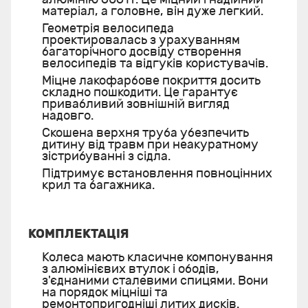
матеріал, а головне, він дуже легкий.
Геометрія велосипеда
проектировалась з урахуванням
багаторічного досвіду створення
велосипедів та відгуків користувачів.
Міцне лакофарбове покриття досить
складно пошкодити. Це гарантує
привабливий зовнішній вигляд
надовго.
Скошена верхня труба убезпечить
дитину від травм при неакуратному
зістрибуванні з сідла.
Підтримує встановлення повноцінних
крил та багажника.
КОМПЛЕКТАЦІЯ
Колеса мають класичне компонування
з алюмінієвих втулок і ободів,
з'єднаними сталевими спицями. Вони
на порядок міцніші та
ремонтопригодніші литих дисків.