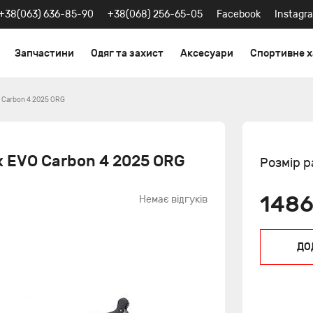
+38(063) 636-85-90
+38(068) 256-65-05
Facebook
Instagr
Запчастини
Одяг та захист
Аксесуари
Спортивне 
 Carbon 4 2025 ORG
x EVO Carbon 4 2025 ORG
Розмір 
1486
Немає відгуків
ДО