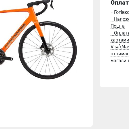
Оплат
- Готів
- Налож
Пошта
- Оплат
картам
Visa\Ma
отриман
магази