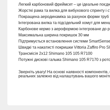
Легкий карбоновий фреймсет – це ідеальне поєдн
Жорсткі рама та вилка для вибухового спринту і с
Покращена аеродинаміка за рахунок форми труб 
Інтегрована вилка та підсідельний хомут для мен
Карбонове кермо з аероформою інтегроване до р
Максимальна ширина покришок 30 мм
Підтримується встановлення системи SmartSens
Швидкі та накатисті покришки Vittoria Zaffiro Pro S
Трансмісія 2х12 Shimano 105 105 R7100
Потужні дискові гальма Shimano 105 R7170 з рот
Зверніть увагу! На основі наявності компонентів
реальних залежно від налаштувань вашого моніт