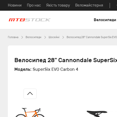
Новини
Про нас
Якість товару
Веломайстерня
Велосипеди
Головна
Велосипеди
Шосейні
Велосипед 28" Cannondale SuperSix EVO
Велосипед 28" Cannondale SuperSi
Модель:
SuperSix EVO Carbon 4