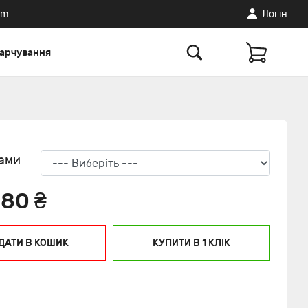
am
Логiн
харчування
рами
80 ₴
ДАТИ В КОШИК
КУПИТИ В 1 КЛIК